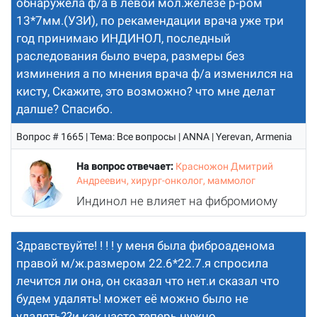
обнаружела ф/а в левой мол.железе р-ром
13*7мм.(УЗИ), по рекамендации врача уже три
год принимаю ИНДИНОЛ, последный
раследования было вчера, размеры без
изминения а по мнения врача ф/а изменился на
кисту, Скажите, это возможно? что мне делат
далше? Спасибо.
Вопрос # 1665 | Тема: Все вопросы | ANNA | Yerevan, Armenia
На вопрос отвечает:
Красножон Дмитрий
Андреевич, хирург-онколог, маммолог
Индинол не влияет на фибромиому
Здравствуйте! ! ! ! у меня была фиброаденома
правой м/ж.размером 22.6*22.7.я спросила
лечится ли она, он сказал что нет.и сказал что
будем удалять! может её можно было не
удалять??и как часто теперь нужно