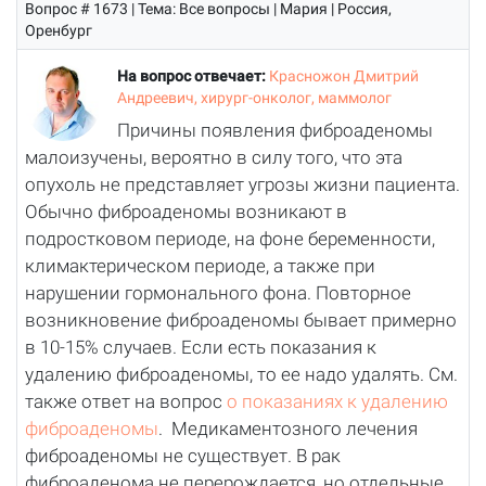
Вопрос # 1673 | Тема: Все вопросы | Мария | Россия,
Оренбург
На вопрос отвечает:
Красножон Дмитрий
Андреевич, хирург-онколог, маммолог
Причины появления фиброаденомы
малоизучены, вероятно в силу того, что эта
опухоль не представляет угрозы жизни пациента.
Обычно фиброаденомы возникают в
подростковом периоде, на фоне беременности,
климактерическом периоде, а также при
нарушении гормонального фона. Повторное
возникновение фиброаденомы бывает примерно
в 10-15% случаев. Если есть показания к
удалению фиброаденомы, то ее надо удалять. См.
также ответ на вопрос
о показаниях к удалению
фиброаденомы
. Медикаментозного лечения
фиброаденомы не существует. В рак
фиброаденома не перерождается, но отдельные