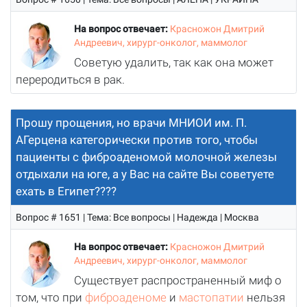
На вопрос отвечает:
Красножон Дмитрий
Андреевич, хирург-онколог, маммолог
Советую удалить, так как она может
переродиться в рак.
Прошу прощения, но врачи МНИОИ им. П.
АГерцена категорически против того, чтобы
пациенты с фиброаденомой молочной железы
отдыхали на юге, а у Вас на сайте Вы советуете
ехать в Египет????
Вопрос # 1651 | Тема: Все вопросы | Надежда | Москва
На вопрос отвечает:
Красножон Дмитрий
Андреевич, хирург-онколог, маммолог
Существует распространенный миф о
том, что при
фиброаденоме
и
мастопатии
нельзя