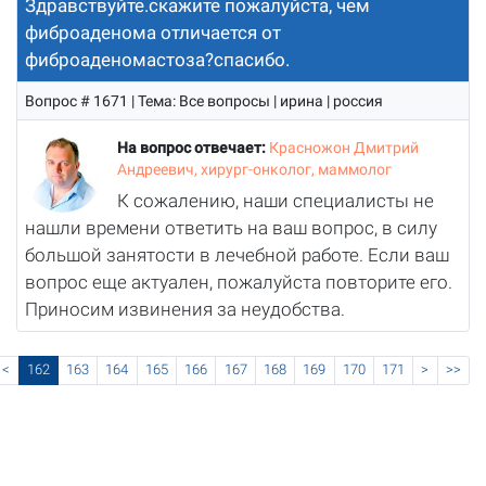
Здравствуйте.скажите пожалуйста, чем
фиброаденома отличается от
фиброаденомастоза?спасибо.
Вопрос # 1671 | Тема: Все вопросы | ирина | россия
На вопрос отвечает:
Красножон Дмитрий
Андреевич, хирург-онколог, маммолог
К сожалению, наши специалисты не
нашли времени ответить на ваш вопрос, в силу
большой занятости в лечебной работе. Если ваш
вопрос еще актуален, пожалуйста повторите его.
Приносим извинения за неудобства.
<
162
163
164
165
166
167
168
169
170
171
>
>>