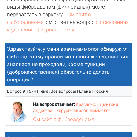
виды фиброаденом (филлоидная) может
перерастать в саркому.
См сайт о
фиброаденоме.
см. ответ на вопрос
о показаниях
к удалению фиброаденомы
Здравствуйте, у меня врач маммолог обнаружил
фиброаденому правой молочной желез, никаких
анализов не проходоли, кроме пункции
(доброкачественная) обязательно делать
операция?
Вопрос # 1674 | Тема: Все вопросы | Елена | Россия
На вопрос отвечает:
Красножон Дмитрий
Андреевич, хирург-онколог, маммолог
См сайт о фиброаденоме.