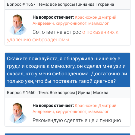
Вопрос # 1657 | Тема: Все вопросы | Зинаида | Украина
На вопрос отвечает:
Красножон Дмитрий
Андреевич, хирург-онколог, маммолог
См. ответ на вопрос
о показаниях к
удалению фиброаденомы
Скажите пожалуйста, я обнаружила шишечку в
груди и сходила к мамологу, он сделал мне узи и
сказал, что у меня фиброаденома. Достаточно ли
только узи, что бы поставить такой диагноз?
Вопрос # 1660 | Тема: Все вопросы | Ирина | Москва
На вопрос отвечает:
Красножон Дмитрий
Андреевич, хирург-онколог, маммолог
Рекомендую сделать еще и пункцию