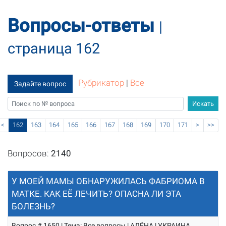
Вопросы-ответы
|
страница 162
Рубрикатор
|
Все
Задайте вопрос
<
162
163
164
165
166
167
168
169
170
171
>
>>
Вопросов:
2140
У МОЕЙ МАМЫ ОБНАРУЖИЛАСЬ ФАБРИОМА В
МАТКЕ. КАК ЕЁ ЛЕЧИТЬ? ОПАСНА ЛИ ЭТА
БОЛЕЗНЬ?
Вопрос # 1650 | Тема: Все вопросы | АЛЁНА | УКРАИНА