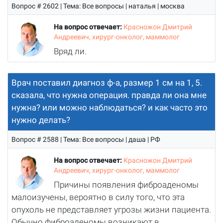
Вопрос # 2602 | Тема: Все вопросы | наталья | москва
На вопрос отвечает:
Красножон Дмитрий
Андреевич, хирург-онколог, маммолог
Вряд ли.
Врач поставил диагноз ф-а, размер 1 см на 1, 5.
сказала, что нужна операция. правда ли она мне
нужна? или можно наблюдаться? и как часто это
нужно делать?
Вопрос # 2588 | Тема: Все вопросы | даша | РФ
На вопрос отвечает:
Красножон Дмитрий
Андреевич, хирург-онколог, маммолог
Причины появления фиброаденомы
малоизучены, вероятно в силу того, что эта
опухоль не представляет угрозы жизни пациента.
Обычно фиброаденомы возникают в