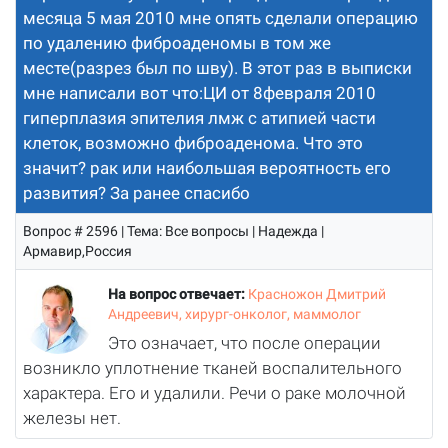
месяца 5 мая 2010 мне опять сделали операцию
по удалению фиброаденомы в том же
месте(разрез был по шву). В этот раз в выписки
мне написали вот что:ЦИ от 8февраля 2010
гиперплазия эпителия лмж с атипией части
клеток, возможно фиброаденома. Что это
значит? рак или наибольшая вероятность его
развития? За ранее спасибо
Вопрос # 2596 | Тема: Все вопросы | Надежда |
Армавир,Россия
На вопрос отвечает:
Красножон Дмитрий
Андреевич, хирург-онколог, маммолог
Это означает, что после операции
возникло уплотнение тканей воспалительного
характера. Его и удалили. Речи о раке молочной
железы нет.