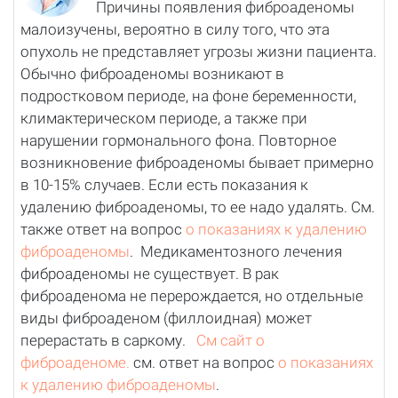
Причины появления фиброаденомы
малоизучены, вероятно в силу того, что эта
опухоль не представляет угрозы жизни пациента.
Обычно фиброаденомы возникают в
подростковом периоде, на фоне беременности,
климактерическом периоде, а также при
нарушении гормонального фона. Повторное
возникновение фиброаденомы бывает примерно
в 10-15% случаев. Если есть показания к
удалению фиброаденомы, то ее надо удалять. См.
также ответ на вопрос
о показаниях к удалению
фиброаденомы
. Медикаментозного лечения
фиброаденомы не существует. В рак
фиброаденома не перерождается, но отдельные
виды фиброаденом (филлоидная) может
перерастать в саркому.
См сайт о
фиброаденоме.
см. ответ на вопрос
о показаниях
к удалению фиброаденомы
.