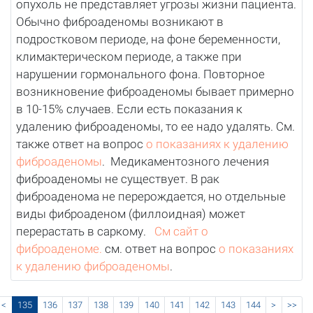
опухоль не представляет угрозы жизни пациента.
Обычно фиброаденомы возникают в
подростковом периоде, на фоне беременности,
климактерическом периоде, а также при
нарушении гормонального фона. Повторное
возникновение фиброаденомы бывает примерно
в 10-15% случаев. Если есть показания к
удалению фиброаденомы, то ее надо удалять. См.
также ответ на вопрос
о показаниях к удалению
фиброаденомы
. Медикаментозного лечения
фиброаденомы не существует. В рак
фиброаденома не перерождается, но отдельные
виды фиброаденом (филлоидная) может
перерастать в саркому.
См сайт о
фиброаденоме.
см. ответ на вопрос
о показаниях
к удалению фиброаденомы
.
<
135
136
137
138
139
140
141
142
143
144
>
>>