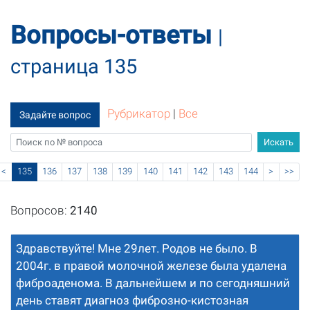
Вопросы-ответы
|
страница 135
Рубрикатор
|
Все
Задайте вопрос
<
135
136
137
138
139
140
141
142
143
144
>
>>
Вопросов:
2140
Здравствуйте! Мне 29лет. Родов не было. В
2004г. в правой молочной железе была удалена
фиброаденома. В дальнейшем и по сегодняшний
день ставят диагноз фиброзно-кистозная