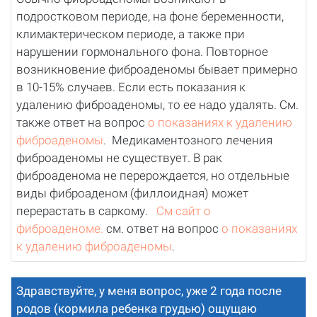
подростковом периоде, на фоне беременности,
климактерическом периоде, а также при
нарушении гормонального фона. Повторное
возникновение фиброаденомы бывает примерно
в 10-15% случаев. Если есть показания к
удалению фиброаденомы, то ее надо удалять. См.
также ответ на вопрос
о показаниях к удалению
фиброаденомы
. Медикаментозного лечения
фиброаденомы не существует. В рак
фиброаденома не перерождается, но отдельные
виды фиброаденом (филлоидная) может
перерастать в саркому.
См сайт о
фиброаденоме.
см. ответ на вопрос
о показаниях
к удалению фиброаденомы
.
Здравствуйте, у меня вопрос, уже 2 года после
родов (кормила ребенка грудью) ощущаю