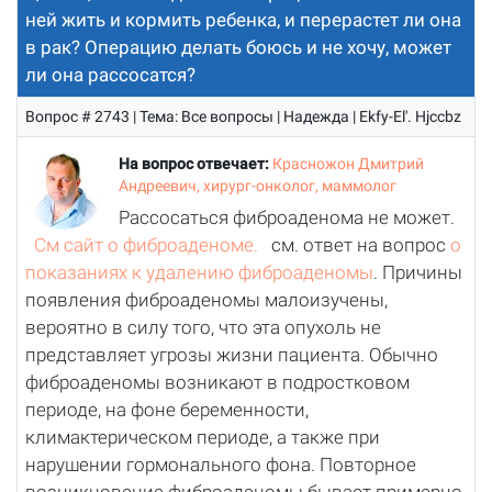
ней жить и кормить ребенка, и перерастет ли она
в рак? Операцию делать боюсь и не хочу, может
ли она рассосатся?
Вопрос # 2743 | Тема: Все вопросы | Надежда | Ekfy-El'. Hjccbz
На вопрос отвечает:
Красножон Дмитрий
Андреевич, хирург-онколог, маммолог
Рассосаться фиброаденома не может.
См сайт о фиброаденоме.
см. ответ на вопрос
о
показаниях к удалению фиброаденомы
. Причины
появления фиброаденомы малоизучены,
вероятно в силу того, что эта опухоль не
представляет угрозы жизни пациента. Обычно
фиброаденомы возникают в подростковом
периоде, на фоне беременности,
климактерическом периоде, а также при
нарушении гормонального фона. Повторное