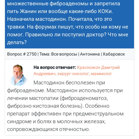
множественные фиброаденомы и запретила
пить Жанин или вообще какие-либо КОКи.
Назначила мастодинон. Почитала, что это
травки. На форумах пишут, что особо ни кому не
помог. Правильно ли поступил доктор? Что мне
делать?
Вопрос # 2750 | Тема: Все вопросы | Антонина | Хабаровск
На вопрос отвечает:
Красножон Дмитрий
Андреевич, хирург-онколог, маммолог
Мастодинон бесполезен при
фиброаденоме. Мастодинон используется при
лечении мастопатии (фиброаденоматоз,
фиброзно-кистозная болезнь). Особенно
препарат эффективен при предменструальном
синдроме и болях в молочных железах,
сопровождающихся отечностью.