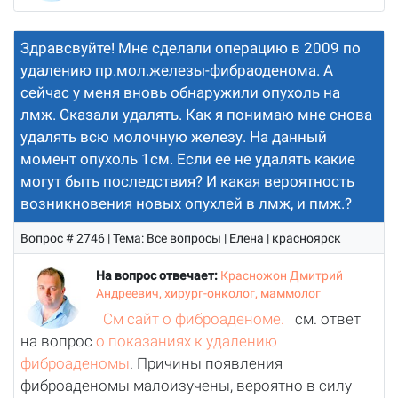
Здравсвуйте! Мне сделали операцию в 2009 по
удалению пр.мол.железы-фибраоденома. А
сейчас у меня вновь обнаружили опухоль на
лмж. Сказали удалять. Как я понимаю мне снова
удалять всю молочную железу. На данный
момент опухоль 1см. Если ее не удалять какие
могут быть последствия? И какая вероятность
возникновения новых опухлей в лмж, и пмж.?
Вопрос # 2746 | Тема: Все вопросы | Елена | красноярск
На вопрос отвечает:
Красножон Дмитрий
Андреевич, хирург-онколог, маммолог
См сайт о фиброаденоме.
см. ответ
на вопрос
о показаниях к удалению
фиброаденомы
. Причины появления
фиброаденомы малоизучены, вероятно в силу