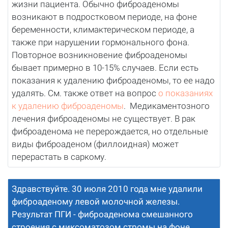
жизни пациента. Обычно фиброаденомы
возникают в подростковом периоде, на фоне
беременности, климактерическом периоде, а
также при нарушении гормонального фона.
Повторное возникновение фиброаденомы
бывает примерно в 10-15% случаев. Если есть
показания к удалению фиброаденомы, то ее надо
удалять. См. также ответ на вопрос
о показаниях
к удалению фиброаденомы
. Медикаментозного
лечения фиброаденомы не существует. В рак
фиброаденома не перерождается, но отдельные
виды фиброаденом (филлоидная) может
перерастать в саркому.
Здравствуйте. 30 июля 2010 года мне удалили
фиброаденому левой молочной железы.
Результат ПГИ - фиброаденома смешанного
строения с миксоматозом стромы на фоне