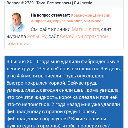
Вопрос # 2739 | Тема: Все вопросы | Ли | russie
На вопрос отвечает:
Красножон Дмитрий
Андреевич, хирург-онколог, маммолог
См. сайт клиники
Мать и дитя
, сайт
журнала
Роды. Ру
, сайт
Семейной страховой
компании
.
30 июня 2010 года мне удалили фиброаденому в
левой груди. "Резинку" врач вытащил на 3-й день,
а на 4-й меня выписали. Грудь опухла, шов
быстро покрылся коркой. Сейчас грудь
уменьшилась, сегодня сняли швы, дома увидела,
что сочится жидкость, корочка слезла и под ней
что-то непонятное. 2 года назад мне уже удаляли
фиброаденому в правой груди. Почему
фиброаденома образуется? Какие анализы
нужно сдать (гормоны), чтобы провериться?