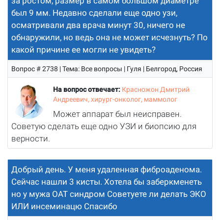
за ростом, размер в самом большом диаметре
был 9 мм. Недавно сделали еще одно узи,
осматривали два врача минут 30, ничего не
обнаружили, но ведь она не может исчезнуть? По
какой причине ее могли не увидеть?
Вопрос # 2738 | Тема: Все вопросы | Гуля | Белгород, Россия
На вопрос отвечает:
Красножон Дмитрий
Андреевич, хирург-онколог, маммолог
Может аппарат был неисправен.
Советую сделать еще одно УЗИ и биопсию для
верности.
Добрый день. У меня удаленная фиброаденома.
Сейчас нашли 3 кисты. Хотела бы заберкменеть
но у мужа ОАТ синдром Советуете ли делать ЭКО
ИЛИ инсеминацю Спасибо