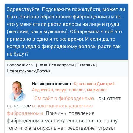
Здравствуйте. Подскажите пожалуйста, может ли
быть связано образование фиброаденомы и то,
что у меня стали расти волосы на лице и груди
(жесткие, как у мужчины). Обнаружила я всё это
примерно в одно и то же время. И если да, то
когда я удалю фиброаденому волосы расти так
не будут?
Вопрос # 2751 | Тема: Все вопросы | Светлана |
Новомосковск,Россия
На вопрос отвечает:
Красножон Дмитрий
Андреевич, хирург-онколог, маммолог
См сайт о фиброаденоме.
см. ответ
на вопрос
о показаниях к удалению
фиброаденомы
. Причины появления
фиброаденомы малоизучены, вероятно в силу
того, что эта опухоль не представляет угрозы