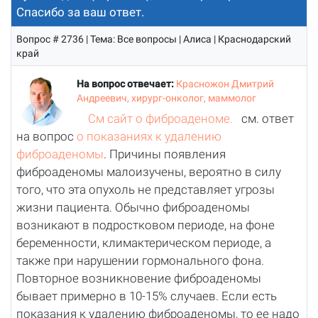
Спасибо за ваш ответ.
Вопрос # 2736 | Тема: Все вопросы | Алиса | Краснодарский
край
На вопрос отвечает:
Красножон Дмитрий
Андреевич, хирург-онколог, маммолог
См сайт о фиброаденоме.
см. ответ
на вопрос
о показаниях к удалению
фиброаденомы
. Причины появления
фиброаденомы малоизучены, вероятно в силу
того, что эта опухоль не представляет угрозы
жизни пациента. Обычно фиброаденомы
возникают в подростковом периоде, на фоне
беременности, климактерическом периоде, а
также при нарушении гормонального фона.
Повторное возникновение фиброаденомы
бывает примерно в 10-15% случаев. Если есть
показания к удалению фиброаденомы, то ее надо