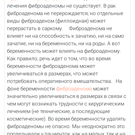
лечения фиброаденомы не существует. В рак
фиброаденома не перерождается, но отдельные
виды фиброаденом (филлоидная) может
перерастать в саркому. Фиброаденома не
влияет ни на способность к зачатию, ни на само
зачатие, ни на беременность, ни на роды. А вот
беременность может влиять на фиброаденому.
Как правило, речь идет о том, что во время
беременности фиброаденома может
увеличиваться в размерах, что может
потребовать оперативного вмешательства. На
фоне беременности
фиброаденома
может
значительно увеличиваться в размерах в связи с
чем могут возникать трудности с хирургическим
лечением (не технические, а последующие
косметические). Во время беременности удалять
фиброаденомы не опасно. Мы неоднократно это
проделывали у пациенток, как на малых, так и на