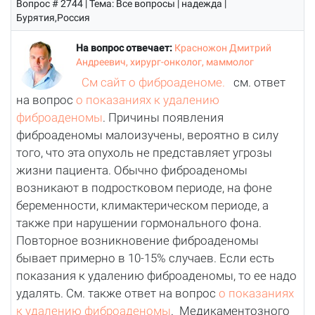
Вопрос # 2744 | Тема: Все вопросы | надежда |
Бурятия,Россия
На вопрос отвечает:
Красножон Дмитрий
Андреевич, хирург-онколог, маммолог
См сайт о фиброаденоме.
см. ответ
на вопрос
о показаниях к удалению
фиброаденомы
. Причины появления
фиброаденомы малоизучены, вероятно в силу
того, что эта опухоль не представляет угрозы
жизни пациента. Обычно фиброаденомы
возникают в подростковом периоде, на фоне
беременности, климактерическом периоде, а
также при нарушении гормонального фона.
Повторное возникновение фиброаденомы
бывает примерно в 10-15% случаев. Если есть
показания к удалению фиброаденомы, то ее надо
удалять. См. также ответ на вопрос
о показаниях
к удалению фиброаденомы
. Медикаментозного