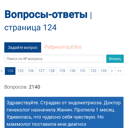
Вопросы-ответы
|
страница 124
Рубрикатор
|
Все
Задайте вопрос
<
124
125
126
127
128
129
130
131
132
133
>
>>
Вопросов:
2140
Здравствуйте. Страдаю от эндометриоза. Доктор
гинеколог назначила Жанин. Пропила 1 месяц.
Удивилась, что чудесно себя чувствую. Но
маммолог поставила мне диагноз