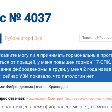
с № 4037
Рубрикатор
|
Все
Скажите могу ли я принимать гормональные прот
ться от прыщей, у меня повышен гормон 17-ОПК,
вание фиброаденомы в груди, у меня 2 года наза
 сейчас УЗИ показало, что патологии нет
ема: Фиброаденома | maria | Краснодар
прос отвечает:
Красножон Дмитрий Андреевич, хирург-онколо
 в настоящее время фиброаденомы нет, то можн