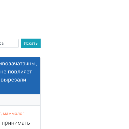
ивозачатачны,
 не повлияет
д вырезали
г, маммолог
о принимать