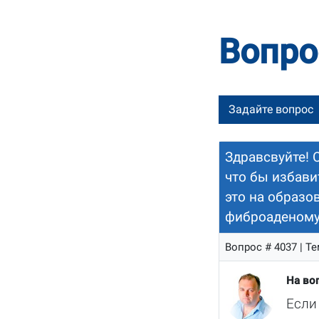
Вопро
Задайте вопрос
Здравсвуйте! 
что бы избави
это на образо
фиброаденому,
Вопрос # 4037 | Т
На во
Если