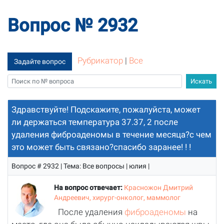
Вопрос № 2932
Рубрикатор
|
Все
Задайте вопрос
Здравствуйте! Подскажите, пожалуйста, может
ли держаться температура 37.37, 2 после
удаления фиброаденомы в течение месяца?с чем
это может быть связано?спасибо заранее! ! !
Вопрос # 2932 | Тема: Все вопросы | юлия |
На вопрос отвечает:
Красножон Дмитрий
Андреевич, хирург-онколог, маммолог
После удаления
фиброаденомы
на